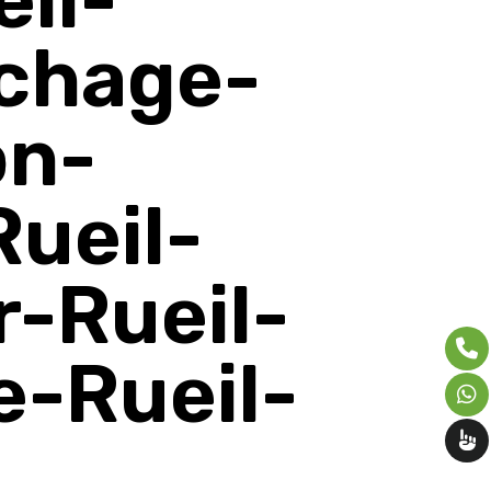
chage-
on-
ueil-
-Rueil-
e-Rueil-