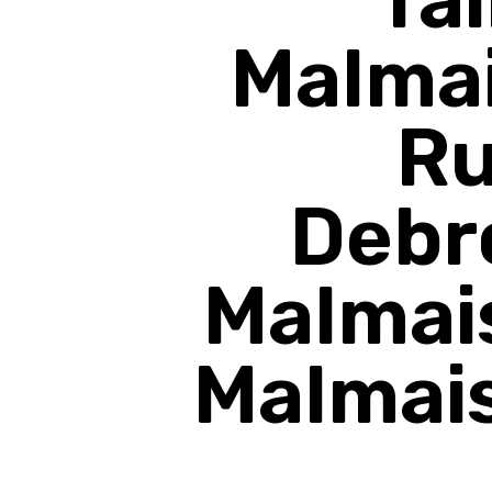
Malma
Ru
Debr
Malmai
Malmais