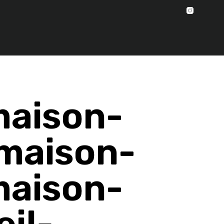
maison-
maison-
maison-
eil-