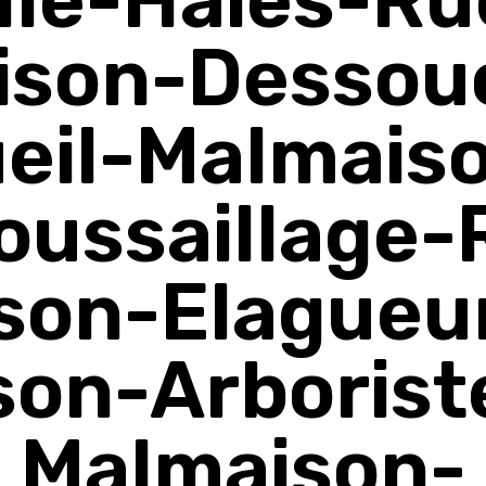
ison-Dessou
eil-Malmais
oussaillage-R
son-Elagueur
on-Arborist
Malmaison-