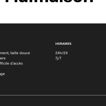
HORAIRES
ement, taille douce
24h/24
aire
7j/7
ficile d’accès
age