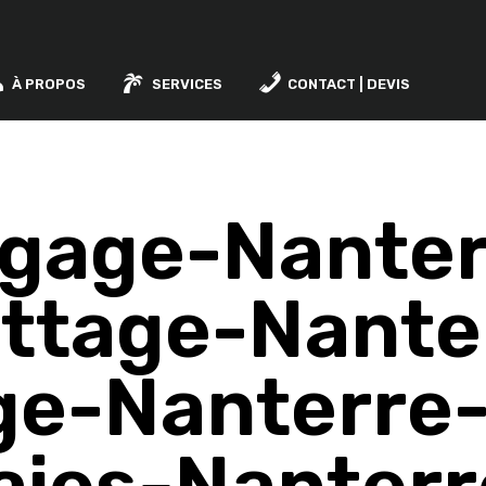
À PROPOS
SERVICES
CONTACT | DEVIS
agage-Nanter
ttage-Nante
ge-Nanterre-T
aies-Nanterr