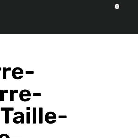
re-
rre-
aille-
e-