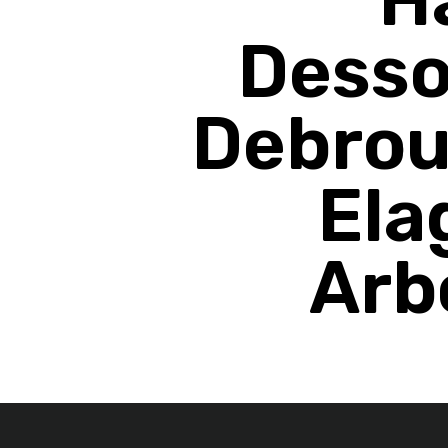
Desso
Debrou
Ela
Arb