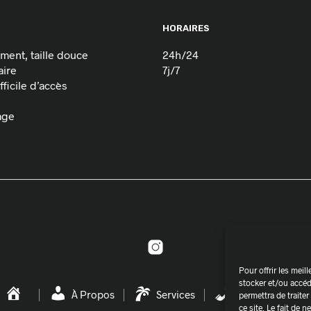
HORAIRES
ement, taille douce
24h/24
aire
7j/7
ficile d’accès
age
Pour offrir les mei
stocker et/ou accéd
À Propos
Services
Contact | Devis
permettra de traite
ce site. Le fait de 